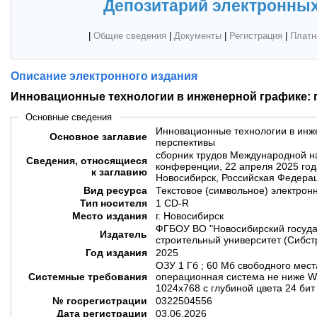
Депозитарий электронных
|
Общие сведения
|
Документы
|
Регистрация
|
Платн
Описание электронного издания
Инновационные технологии в инженерной графике:
Основные сведения
Инновационные технологии в инж
Основное заглавие
перспективы
сборник трудов Международной н
Сведения, относящиеся
конференции, 22 апреля 2025 года
к заглавию
Новосибирск, Российская Федера
Вид ресурса
Текстовое (символьное) электрон
Тип носителя
1 CD-R
Место издания
г. Новосибирск
ФГБОУ ВО "Новосибирский госуда
Издатель
строительный университет (Сибст
Год издания
2025
ОЗУ 1 Гб ; 60 Мб свободного мест
Системные требования
операционная система не ниже Wi
1024х768 с глубиной цвета 24 би
№ госрегистрации
0322504556
Дата регистрации
03.06.2026