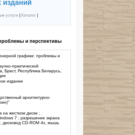
 изданий
ые услуги
|
Каталог
|
 проблемы и перспективы
енерной графике: проблемы и
аучно-практической
, Брест, Республика Беларусь,
ция
ное издание
рственный архитектурно-
рин)"
а на жестком диске ;
ndows 7 ; разрешение экрана
т ; дисковод CD-ROM 4х, мышь