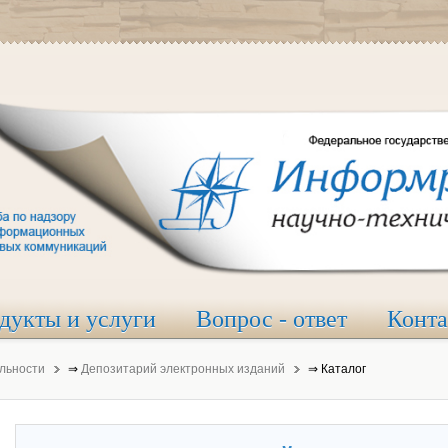
дукты и услуги
Вопрос - ответ
Конт
льности
⇒
Депозитарий электронных изданий
⇒
Каталог