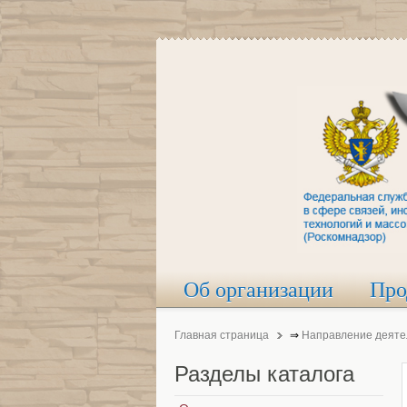
Об организации
Про
Главная страница
⇒
Направление деяте
Разделы
каталога