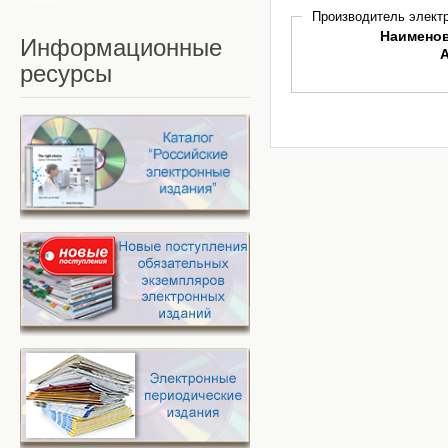
Производитель электр
Наимено
Информационные
ресурсы