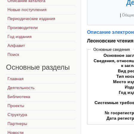
Описание каталога
Де
Новые поступления
|
Общие
Периодические издания
Производители
Описание электрон
Год издания
Леоновские чтения 
Алфавит
Основные сведения
Поиск
Основное заг
Сведения, относя
Основные
разделы
к заг
Вид ре
Тип нос
Главная
Место из
Изд
Деятельность
Год из
Библиотека
Системные требо
Проекты
№ госрегист
Структура
Дата регист
Партнеры
Новости