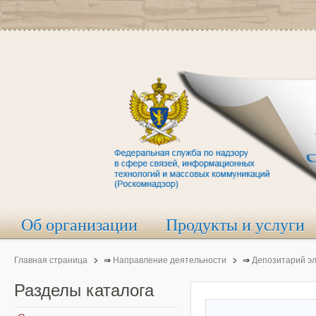
Об организации
Продукты и услуги
Главная страница
⇒
Направление деятельности
⇒
Депозитарий э
Разделы
каталога