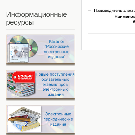
Производитель электр
Информационные
Наимено
ресурсы