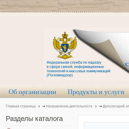
Об организации
Продукты и услуги
Главная страница
⇒
Направление деятельности
⇒
Депозитарий э
Разделы
каталога