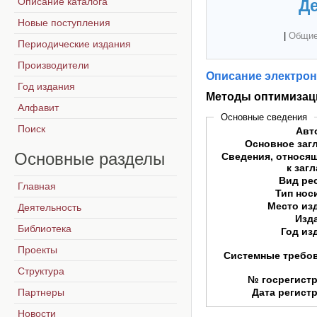
Описание каталога
Де
Новые поступления
|
Общие
Периодические издания
Производители
Описание электрон
Год издания
Методы оптимизац
Алфавит
Основные сведения
Поиск
Авт
Основное заг
Основные
разделы
Сведения, относя
к заг
Вид ре
Главная
Тип нос
Место из
Деятельность
Изд
Библиотека
Год из
Проекты
Системные требо
Структура
№ госрегист
Партнеры
Дата регист
Новости