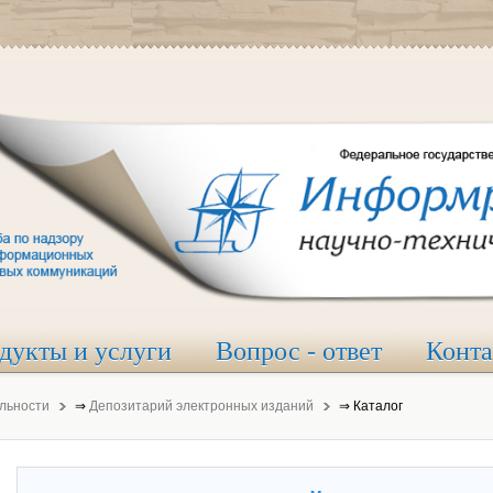
дукты и услуги
Вопрос - ответ
Конт
льности
⇒
Депозитарий электронных изданий
⇒
Каталог