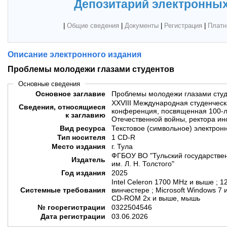
Депозитарий электронных
|
Общие сведения
|
Документы
|
Регистрация
|
Платн
Описание электронного издания
Проблемы молодежи глазами студентов
Основные сведения
Основное заглавие
Проблемы молодежи глазами студ
ХХVIII Международная студенческ
Сведения, относящиеся
конференция, посвященная 100-л
к заглавию
Отечественной войны, ректора ин
Вид ресурса
Текстовое (символьное) электрон
Тип носителя
1 CD-R
Место издания
г. Тула
ФГБОУ ВО "Тульский государствен
Издатель
им. Л. Н. Толстого"
Год издания
2025
Intel Celeron 1700 MHz и выше ; 
Системные требования
винчестере ; Microsoft Windows 7
CD-ROM 2x и выше, мышь
№ госрегистрации
0322504546
Дата регистрации
03.06.2026