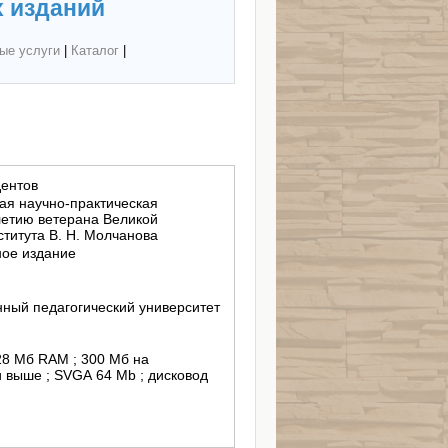
 изданий
ые услуги
|
Каталог
|
ентов
ая научно-практическая
етию ветерана Великой
ститута В. Н. Молчанова
ное издание
ный педагогический университет
128 Мб RAM ; 300 Мб на
 и выше ; SVGA 64 Mb ; дисковод