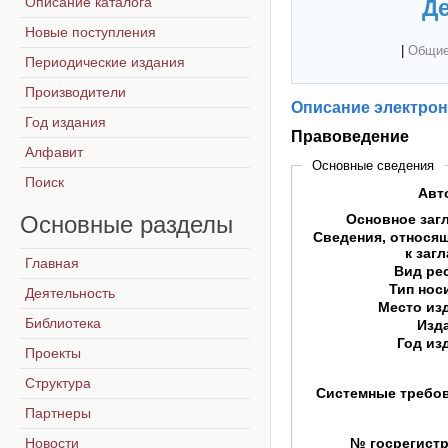
Описание каталога
Де
Новые поступления
|
Общие
Периодические издания
Производители
Описание электрон
Год издания
Правоведение
Алфавит
Основные сведения
Поиск
Авт
Основные
разделы
Основное заг
Сведения, относя
к заг
Главная
Вид ре
Тип нос
Деятельность
Место из
Библиотека
Изд
Год из
Проекты
Структура
Системные требо
Партнеры
Новости
№ госрегист