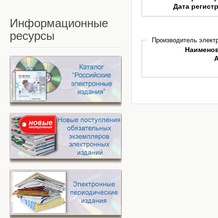
Дата регист
Информационные
ресурсы
Производитель электр
Наимено