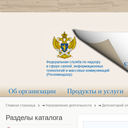
Об организации
Продукты и услуги
Главная страница
⇒
Направление деятельности
⇒
Депозитарий э
Разделы
каталога