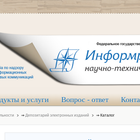
дукты и услуги
Вопрос - ответ
Конт
льности
⇒
Депозитарий электронных изданий
⇒
Каталог