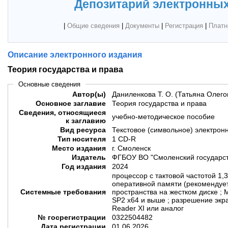
Депозитарий электронных
|
Общие сведения
|
Документы
|
Регистрация
|
Платн
Описание электронного издания
Теория государства и права
Основные сведения
Автор(ы)
Даниленкова Т. О. (Татьяна Олего
Основное заглавие
Теория государства и права
Сведения, относящиеся
учебно-методическое пособие
к заглавию
Вид ресурса
Текстовое (символьное) электрон
Тип носителя
1 CD-R
Место издания
г. Смоленск
Издатель
ФГБОУ ВО "Смоленский государст
Год издания
2024
процессор с тактовой частотой 1,
оперативной памяти (рекомендует
Системные требования
пространства на жестком диске ; 
SP2 х64 и выше ; разрешение экра
Reader XI или аналог
№ госрегистрации
0322504482
Дата регистрации
01.06.2026