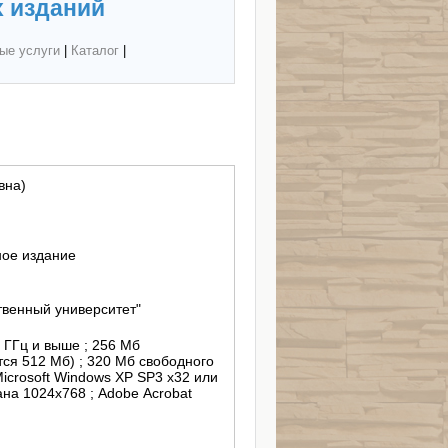
 изданий
ые услуги
|
Каталог
|
вна)
ное издание
венный университет"
3 ГГц и выше ; 256 Мб
ся 512 Мб) ; 320 Мб свободного
Microsoft Windows XP SP3 х32 или
на 1024х768 ; Adobe Acrobat