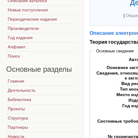
Описание каталога
Де
Новые поступления
|
Общие
Периодические издания
Производители
Описание электрон
Год издания
Теория государств
Алфавит
Основные сведения
Поиск
Авт
Основные
разделы
Основное заг
Сведения, относя
к заг
Главная
Вид ре
Тип нос
Деятельность
Место из
Библиотека
Изд
Год из
Проекты
Структура
Системные требо
Партнеры
Новости
№ госрегист