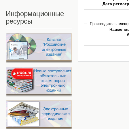
Дата регист
Информационные
ресурсы
Производитель электр
Наимено