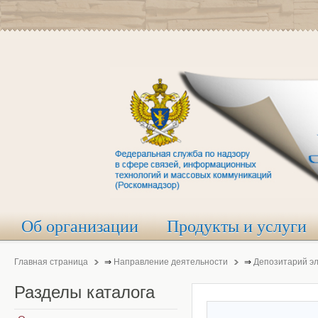
Об организации
Продукты и услуги
Главная страница
⇒
Направление деятельности
⇒
Депозитарий э
Разделы
каталога