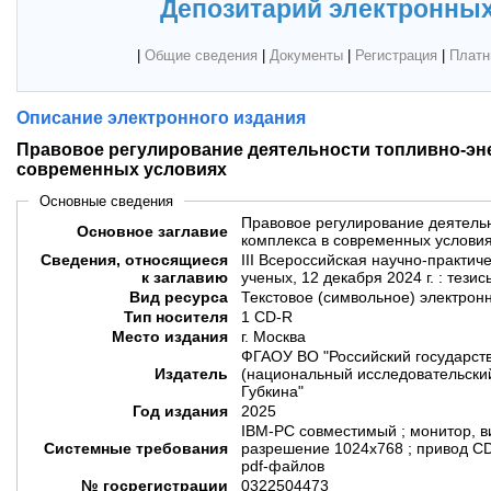
Депозитарий электронных
|
Общие сведения
|
Документы
|
Регистрация
|
Платн
Описание электронного издания
Правовое регулирование деятельности топливно-эне
современных условиях
Основные сведения
Правовое регулирование деятельн
Основное заглавие
комплекса в современных услови
Сведения, относящиеся
III Всероссийская научно-практи
к заглавию
ученых, 12 декабря 2024 г. : тези
Вид ресурса
Текстовое (символьное) электрон
Тип носителя
1 CD-R
Место издания
г. Москва
ФГАОУ ВО "Российский государств
Издатель
(национальный исследовательский
Губкина"
Год издания
2025
IBM-PC совместимый ; монитор, 
Системные требования
разрешение 1024x768 ; привод C
pdf-файлов
№ госрегистрации
0322504473