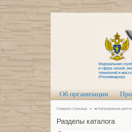
Об организации
Про
Главная страница
⇒
Направление деяте
Разделы
каталога