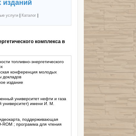
 изданий
ые услуги
|
Каталог
|
ргетического комплекса в
ости топливно-энергетического
ях
ческая конференция молодых
сы докладов
ное издание
енный университет нефти и газа
 университет) имени И. М.
видеокарта, поддерживающая
D-ROM ; программа для чтения