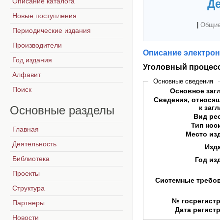
Описание каталога
Де
Новые поступления
|
Общие
Периодические издания
Производители
Описание электрон
Год издания
Уголовный процесс 
Алфавит
Основные сведения
Поиск
Основное заг
Сведения, относя
Основные
разделы
к заг
Вид ре
Тип нос
Главная
Место из
Деятельность
Изд
Библиотека
Год из
Проекты
Системные требо
Структура
№ госрегист
Партнеры
Дата регист
Новости