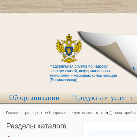
Об организации
Продукты и услуги
Главная страница
⇒
Направление деятельности
⇒
Депозитарий э
Разделы
каталога