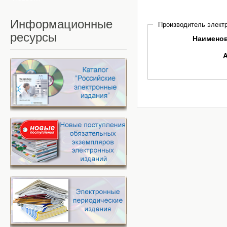
Информационные
Производитель электр
ресурсы
Наимено