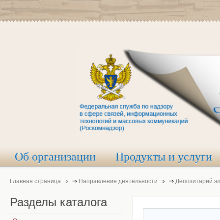
Об организации
Продукты и услуги
Главная страница
⇒
Направление деятельности
⇒
Депозитарий э
Разделы
каталога