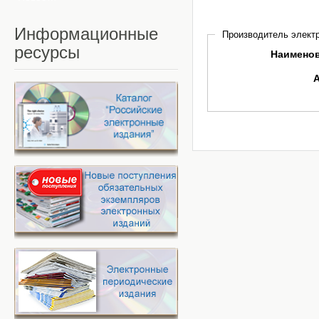
Информационные
Производитель электр
ресурсы
Наимено