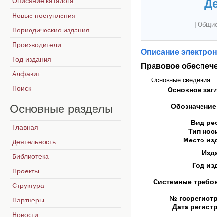
Описание каталога
Де
Новые поступления
|
Общие
Периодические издания
Производители
Описание электрон
Год издания
Правовое обеспеч
Алфавит
Основные сведения
Поиск
Основное заг
Основные
разделы
Обозначение
Вид ре
Главная
Тип нос
Место из
Деятельность
Изд
Библиотека
Год из
Проекты
Системные требо
Структура
№ госрегист
Партнеры
Дата регист
Новости