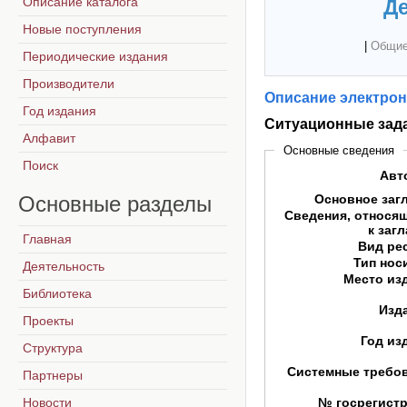
Описание каталога
Де
Новые поступления
|
Общие
Периодические издания
Производители
Описание электрон
Год издания
Ситуационные зада
Алфавит
Основные сведения
Поиск
Авт
Основные
разделы
Основное заг
Сведения, относя
к заг
Главная
Вид ре
Тип нос
Деятельность
Место из
Библиотека
Изд
Проекты
Год из
Структура
Системные требо
Партнеры
Новости
№ госрегист