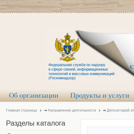
Об организации
Продукты и услуги
Главная страница
⇒
Направление деятельности
⇒
Депозитарий э
Разделы
каталога