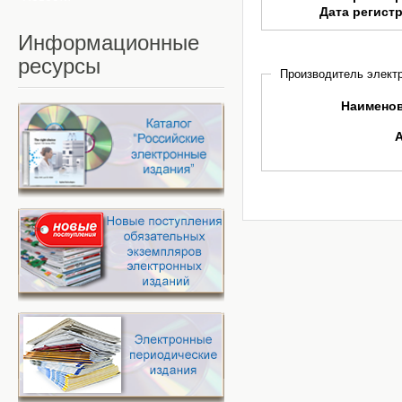
Дата регист
Информационные
ресурсы
Производитель электр
Наимено