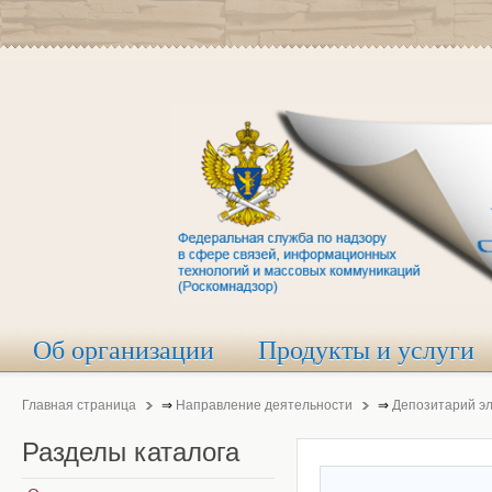
Об организации
Продукты и услуги
Главная страница
⇒
Направление деятельности
⇒
Депозитарий э
Разделы
каталога