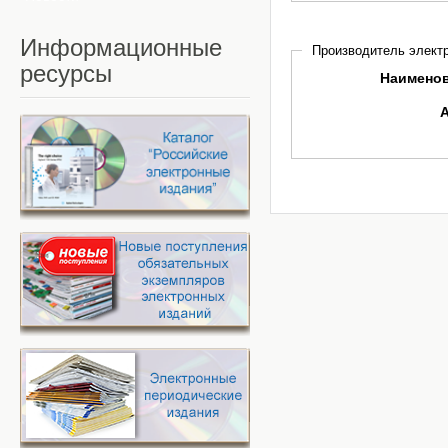
Информационные
Производитель электр
ресурсы
Наимено