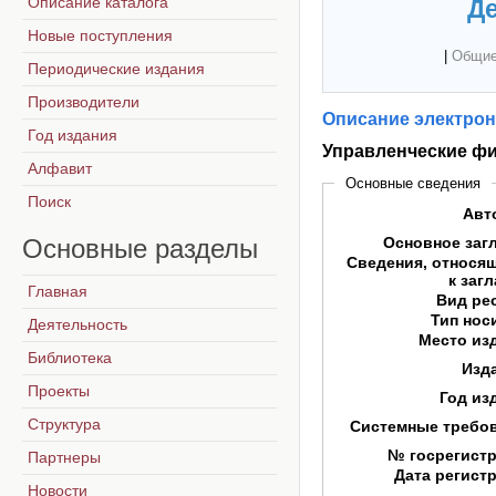
Описание каталога
Де
Новые поступления
|
Общие
Периодические издания
Производители
Описание электрон
Год издания
Управленческие ф
Алфавит
Основные сведения
Поиск
Авт
Основные
разделы
Основное заг
Сведения, относя
к заг
Главная
Вид ре
Тип нос
Деятельность
Место из
Библиотека
Изд
Проекты
Год из
Структура
Системные требо
№ госрегист
Партнеры
Дата регист
Новости