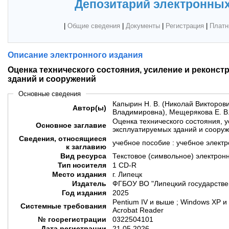
Депозитарий электронных
|
Общие сведения
|
Документы
|
Регистрация
|
Платн
Описание электронного издания
Оценка технического состояния, усиление и реконс
зданий и сооружений
Основные сведения
Капырин Н. В. (Николай Викторови
Автор(ы)
Владимировна), Мещерякова Е. В.
Оценка технического состояния, 
Основное заглавие
эксплуатируемых зданий и соору
Сведения, относящиеся
учебное пособие : учебное элект
к заглавию
Вид ресурса
Текстовое (символьное) электрон
Тип носителя
1 CD-R
Место издания
г. Липецк
Издатель
ФГБОУ ВО "Липецкий государстве
Год издания
2025
Pentium IV и выше ; Windows XР 
Системные требования
Acrobat Reader
№ госрегистрации
0322504101
Дата регистрации
21.05.2026