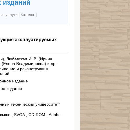
 изданий
ые услуги
|
Каталог
|
трукция эксплуатируемых
ч), Любавская И. В. (Ирина
 (Елена Владимировна) и др.
усиление и реконструкция
жений
ронное издание
ное издание
нный технический университет"
и выше ; SVGA ; CD-ROM ; Adobe