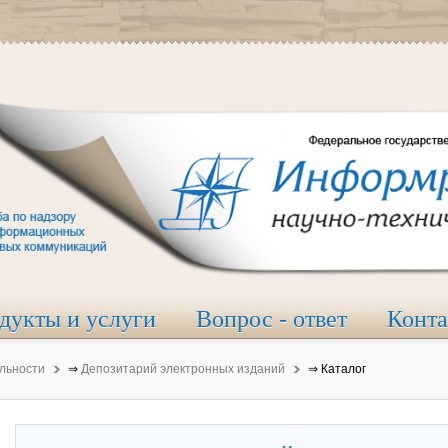
дукты и услуги
Вопрос - ответ
Конт
льности
⇒
Депозитарий электронных изданий
⇒
Каталог