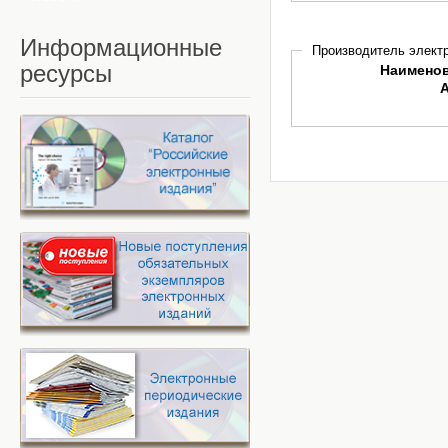
Информационные
Производитель электр
ресурсы
Наимено