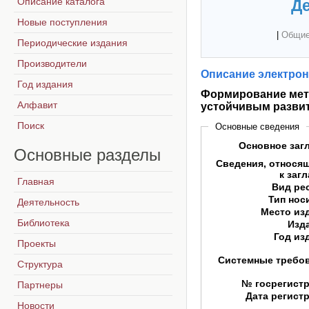
Описание каталога
Де
Новые поступления
|
Общие
Периодические издания
Производители
Описание электрон
Год издания
Формирование мет
Алфавит
устойчивым разви
Поиск
Основные сведения
Основное заг
Основные
разделы
Сведения, относя
к заг
Главная
Вид ре
Тип нос
Деятельность
Место из
Библиотека
Изд
Год из
Проекты
Системные требо
Структура
№ госрегист
Партнеры
Дата регист
Новости