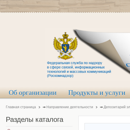
Об организации
Продукты и услуги
Главная страница
⇒
Направление деятельности
⇒
Депозитарий э
Разделы
каталога