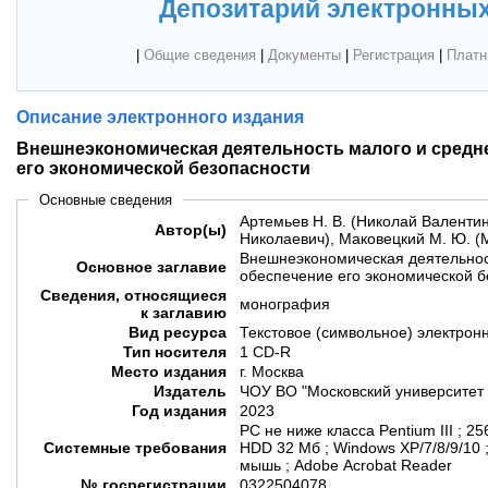
Депозитарий электронных
|
Общие сведения
|
Документы
|
Регистрация
|
Платн
Описание электронного издания
Внешнеэкономическая деятельность малого и средне
его экономической безопасности
Основные сведения
Артемьев Н. В. (Николай Валенти
Автор(ы)
Николаевич), Маковецкий М. Ю. 
Внешнеэкономическая деятельност
Основное заглавие
обеспечение его экономической б
Сведения, относящиеся
монография
к заглавию
Вид ресурса
Текстовое (символьное) электрон
Тип носителя
1 CD-R
Место издания
г. Москва
Издатель
ЧОУ ВО "Московский университет 
Год издания
2023
PC не ниже класса Pentium III ; 
Системные требования
HDD 32 Мб ; Windows XP/7/8/9/10
мышь ; Adobe Acrobat Reader
№ госрегистрации
0322504078