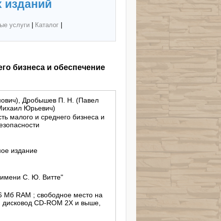
 изданий
ые услуги
|
Каталог
|
го бизнеса и обеспечение
нович), Дробышев П. Н. (Павел
(Михаил Юрьевич)
ь малого и среднего бизнеса и
езопасности
ное издание
имени С. Ю. Витте"
256 Мб RAM ; свободное место на
 ; дисковод CD-ROM 2X и выше,