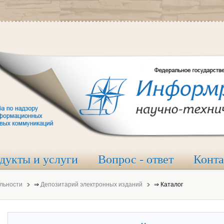
дукты и услуги
Вопрос - ответ
Конт
льности
⇒
Депозитарий электронных изданий
⇒
Каталог