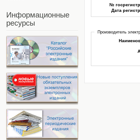
№ госрегист
Дата регист
Информационные
ресурсы
Производитель электр
Наимено