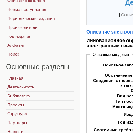
Описание каталога
Де
Новые поступления
|
Общие
Периодические издания
Производители
Описание электрон
Год издания
Инновационное обр
Алфавит
иностранным языка
Поиск
Основные сведения
Основные
разделы
Основное заг
Обозначение
Главная
Сведения, относя
к заг
Деятельность
Библиотека
Вид ре
Тип нос
Проекты
Место из
Структура
Изд
Год из
Партнеры
Системные требо
Новости