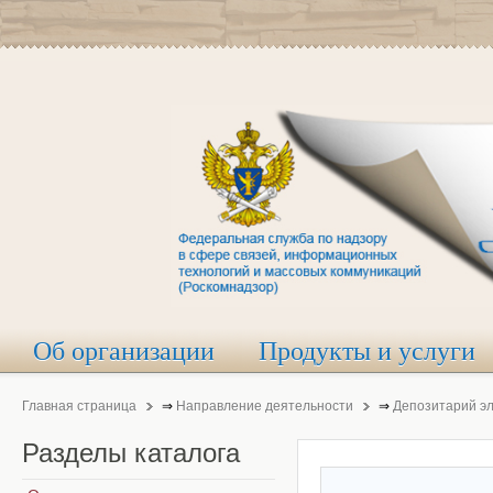
Об организации
Продукты и услуги
Главная страница
⇒
Направление деятельности
⇒
Депозитарий э
Разделы
каталога