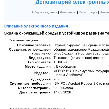
Депозитарий электронных
|
Общие сведения
|
Документы
|
Регистрация
|
Платн
Описание электронного издания
Охрана окружающей среды и устойчивое развитие т
Основные сведения
Основное заглавие
Охрана окружающей среды и усто
Сведения, относящиеся
сборник материалов Международн
к заглавию
Биробиджан, 29-30 мая 2025 года
Вид ресурса
Текстовое (символьное) электрон
Тип носителя
1 DVD-R
Место издания
г. Биробиджан
ФГБОУ ВО "Приамурский государс
Издатель
Шолом-Алейхема"
Год издания
2025
Системные требования
IBM PC ; Acrobat Reader 3.0 или 
№ госрегистрации
0322503994
Дата регистрации
14.05.2026