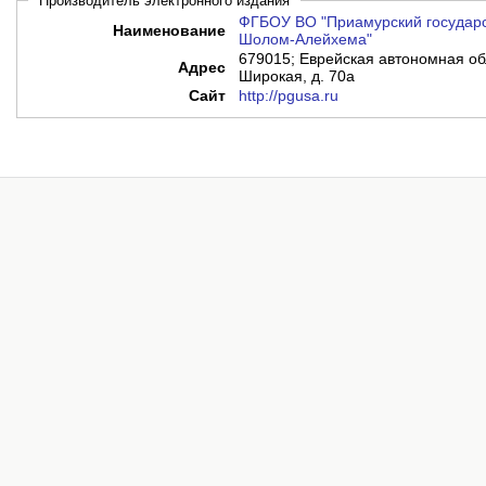
Производитель электронного издания
ФГБОУ ВО "Приамурский государс
Наименование
Шолом-Алейхема"
679015; Еврейская автономная обл
Адрес
Широкая, д. 70а
Сайт
http://pgusa.ru