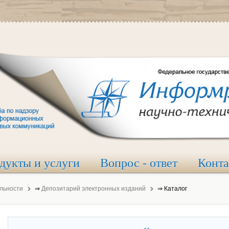
дукты и услуги
Вопрос - ответ
Конт
льности
⇒
Депозитарий электронных изданий
⇒
Каталог