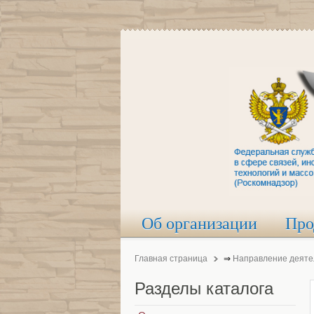
Об организации
Про
Главная страница
⇒
Направление деяте
Разделы
каталога