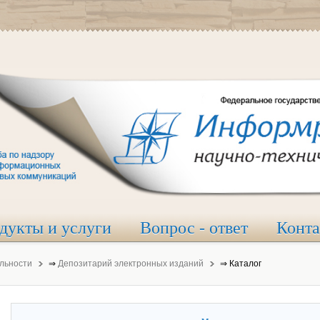
дукты и услуги
Вопрос - ответ
Конт
льности
⇒
Депозитарий электронных изданий
⇒
Каталог