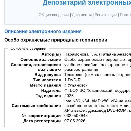
Депозитарий электронных
|
Общие сведения
|
Документы
|
Регистрация
|
Платн
Описание электронного издания
Особо охраняемые природные территории
Основные сведения
Автор(ы)
Парамонова Т. А. (Татьяна Анато
Основное заглавие
Особо охраняемые природные те
Сведения, относящиеся
учебное пособие : электронное и
к заглавию
распространения
Вид ресурса
Текстовое (символьное) электрон
Тип носителя
1 DVD-R
Место издания
г. Ульяновск
Издатель
ФГБОУ ВО "Ульяновский государс
Год издания
2025
Intel x86, x64, AMD x86, x64 не м
Системные требования
; свободное место на жестком дис
XP и выше ; дисковод DVD-ROM, м
№ госрегистрации
0322503943
Дата регистрации
07.05.2026