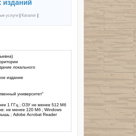
 изданий
ые услуги
|
Каталог
|
льевна)
рритории
здание локального
ное издание
твенный университет"
енее 1 ГГц ; ОЗУ не менее 512 Мб
ке: не менее 120 Мб ; Windows
ышь ; Adobe Acrobat Reader