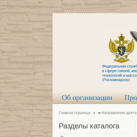
Об организации
Про
Главная страница
⇒
Направление деяте
Разделы
каталога