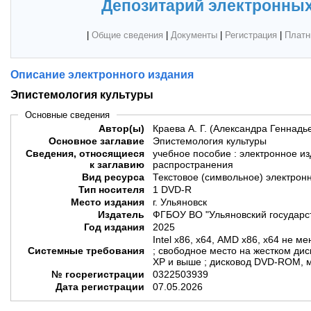
Депозитарий электронных
|
Общие сведения
|
Документы
|
Регистрация
|
Платн
Описание электронного издания
Эпистемология культуры
Основные сведения
Автор(ы)
Краева А. Г. (Александра Геннадь
Основное заглавие
Эпистемология культуры
Сведения, относящиеся
учебное пособие : электронное и
к заглавию
распространения
Вид ресурса
Текстовое (символьное) электрон
Тип носителя
1 DVD-R
Место издания
г. Ульяновск
Издатель
ФГБОУ ВО "Ульяновский государс
Год издания
2025
Intel x86, x64, AMD x86, x64 не м
Системные требования
; свободное место на жестком дис
XP и выше ; дисковод DVD-ROM, м
№ госрегистрации
0322503939
Дата регистрации
07.05.2026