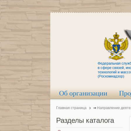
Об организации
Про
Главная страница
⇒
Направление деяте
Разделы
каталога