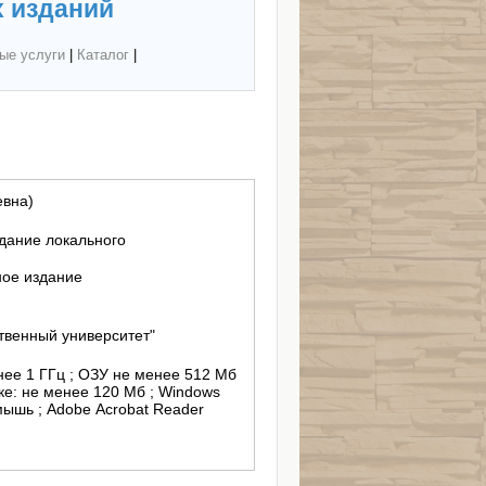
 изданий
ые услуги
|
Каталог
|
евна)
здание локального
ное издание
твенный университет"
енее 1 ГГц ; ОЗУ не менее 512 Мб
ке: не менее 120 Мб ; Windows
ышь ; Adobe Acrobat Reader