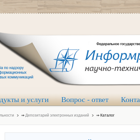
дукты и услуги
Вопрос - ответ
Конт
льности
⇒
Депозитарий электронных изданий
⇒
Каталог