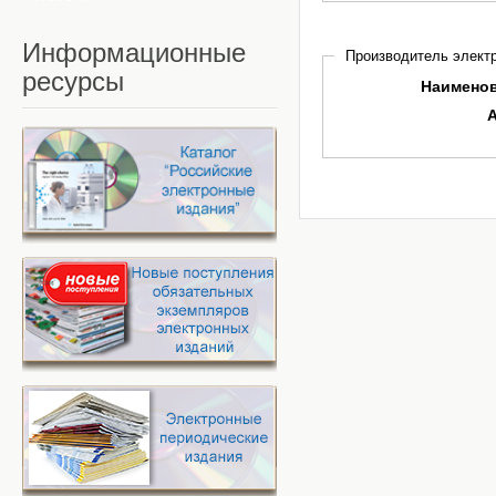
Информационные
Производитель электр
ресурсы
Наимено