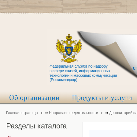
Об организации
Продукты и услуги
Главная страница
⇒
Направление деятельности
⇒
Депозитарий э
Разделы
каталога