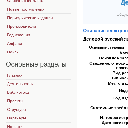
Описание каталога
Де
Новые поступления
|
Общие
Периодические издания
Производители
Описание электрон
Год издания
Деловой русский я
Алфавит
Основные сведения
Поиск
Авт
Основное заг
Основные
разделы
Сведения, относя
к заг
Вид ре
Главная
Тип нос
Место из
Деятельность
Изд
Библиотека
Год из
Проекты
Системные требо
Структура
№ госрегист
Партнеры
Дата регист
Новости