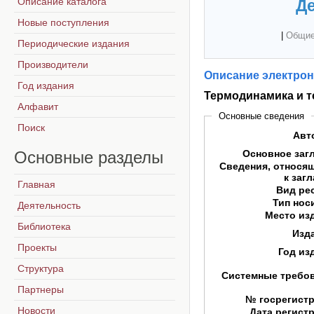
Описание каталога
Де
Новые поступления
|
Общие
Периодические издания
Производители
Описание электрон
Год издания
Термодинамика и 
Алфавит
Основные сведения
Поиск
Авт
Основные
разделы
Основное заг
Сведения, относя
к заг
Главная
Вид ре
Тип нос
Деятельность
Место из
Библиотека
Изд
Проекты
Год из
Структура
Системные требо
Партнеры
№ госрегист
Новости
Дата регист