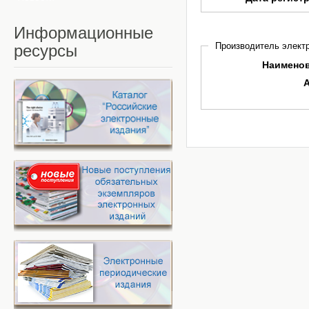
Информационные
Производитель электр
ресурсы
Наимено