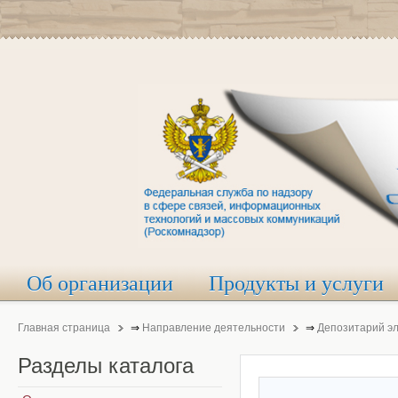
Об организации
Продукты и услуги
Главная страница
⇒
Направление деятельности
⇒
Депозитарий э
Разделы
каталога