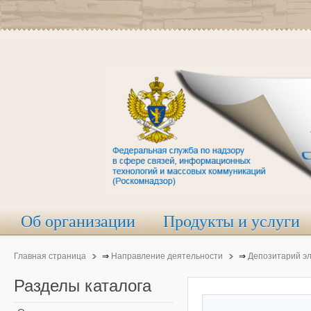
Об организации
Продукты и услуги
Главная страница
⇒
Направление деятельности
⇒
Депозитарий э
Разделы
каталога