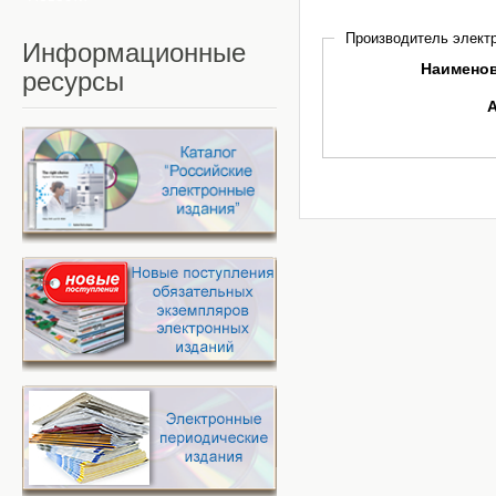
Производитель электр
Информационные
Наимено
ресурсы