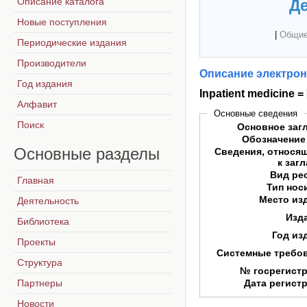
Описание каталога
Де
Новые поступления
|
Общие
Периодические издания
Производители
Описание электрон
Год издания
Inpatient medicine 
Алфавит
Основные сведения
Поиск
Основное заг
Обозначение
Основные
разделы
Сведения, относя
к заг
Вид ре
Главная
Тип нос
Место из
Деятельность
Изд
Библиотека
Год из
Проекты
Системные требо
Структура
№ госрегист
Партнеры
Дата регист
Новости