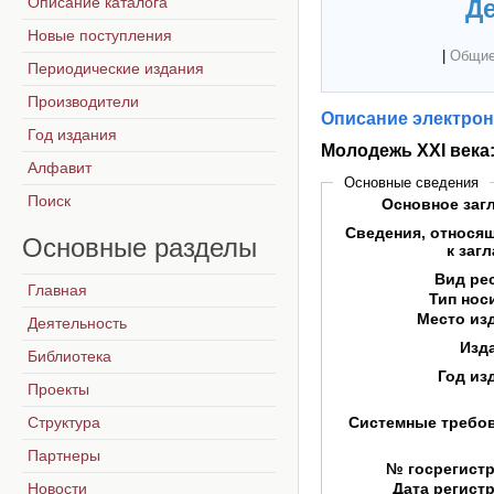
Описание каталога
Де
Новые поступления
|
Общие
Периодические издания
Производители
Описание электрон
Год издания
Молодежь XXI века:
Алфавит
Основные сведения
Поиск
Основное заг
Сведения, относя
Основные
разделы
к заг
Вид ре
Главная
Тип нос
Место из
Деятельность
Изд
Библиотека
Год из
Проекты
Структура
Системные требо
Партнеры
№ госрегист
Новости
Дата регист