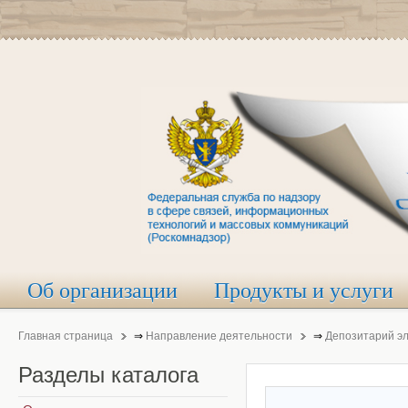
Об организации
Продукты и услуги
Главная страница
⇒
Направление деятельности
⇒
Депозитарий э
Разделы
каталога