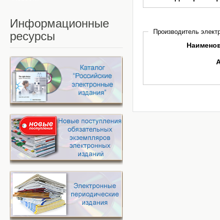
Информационные
Производитель электр
ресурсы
Наимено