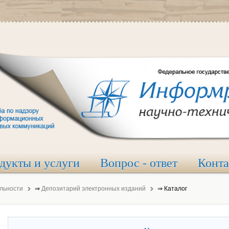
дукты и услуги
Вопрос - ответ
Конт
льности
⇒
Депозитарий электронных изданий
⇒
Каталог