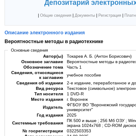
Депозитарий электронных
|
Общие сведения
|
Документы
|
Регистрация
|
Платн
Описание электронного издания
Вероятностные методы в радиотехнике
Основные сведения
Автор(ы)
Токарев А. Б. (Антон Борисович)
Основное заглавие
Вероятностные методы в радиоте
Обозначение тома
Часть 1
Сведения, относящиеся
учебное пособие
к заглавию
Сведения об издании
2-е издание, переработанное и д
Вид ресурса
Текстовое (символьное) электрон
Тип носителя
1 DVD-R
Место издания
г. Воронеж
ФГБОУ ВО "Воронежский государс
Издатель
университет"
Год издания
2025
ПК 500 и выше ; 256 Мб ОЗУ ; Wi
Системные требования
экрана 1024x768 ; СD-ROM дисков
№ госрегистрации
0322503353