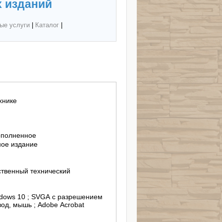
 изданий
ые услуги
|
Каталог
|
хнике
ополненное
ное издание
твенный технический
ndows 10 ; SVGA с разрешением
од, мышь ; Adobe Acrobat