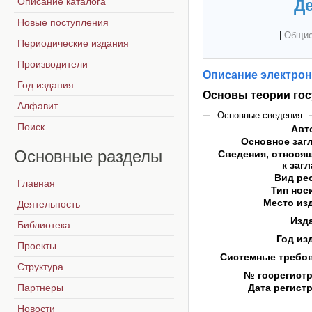
Описание каталога
Де
Новые поступления
|
Общие
Периодические издания
Производители
Описание электрон
Год издания
Основы теории гос
Алфавит
Основные сведения
Поиск
Авт
Основное заг
Основные
разделы
Сведения, относя
к заг
Вид ре
Главная
Тип нос
Место из
Деятельность
Изд
Библиотека
Год из
Проекты
Системные требо
Структура
№ госрегист
Партнеры
Дата регист
Новости