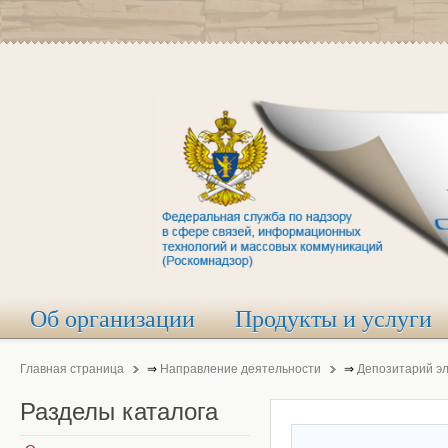
Об организации
Продукты и услуги
Главная страница
⇒
Направление деятельности
⇒
Депозитарий э
Разделы
каталога