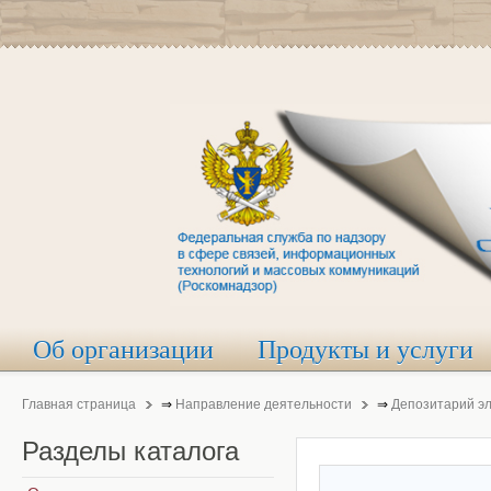
Об организации
Продукты и услуги
Главная страница
⇒
Направление деятельности
⇒
Депозитарий э
Разделы
каталога