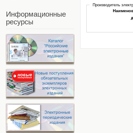
Производитель электр
Наимено
Информационные
ресурсы