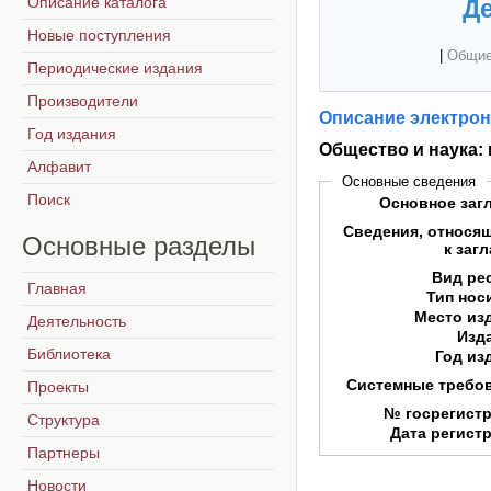
Описание каталога
Де
Новые поступления
|
Общие
Периодические издания
Производители
Описание электрон
Год издания
Общество и наука:
Алфавит
Основные сведения
Поиск
Основное заг
Сведения, относя
Основные
разделы
к заг
Вид ре
Главная
Тип нос
Место из
Деятельность
Изд
Библиотека
Год из
Системные требо
Проекты
№ госрегист
Структура
Дата регист
Партнеры
Новости