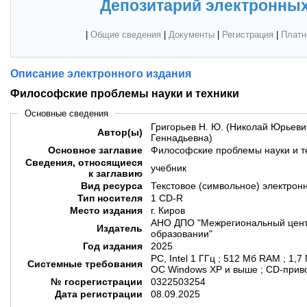
Депозитарий электронных
|
Общие сведения
|
Документы
|
Регистрация
|
Платн
Описание электронного издания
Философские проблемы науки и техники
Основные сведения
Григорьев Н. Ю. (Николай Юрьевич
Автор(ы)
Геннадьевна)
Основное заглавие
Философские проблемы науки и т
Сведения, относящиеся
учебник
к заглавию
Вид ресурса
Текстовое (символьное) электрон
Тип носителя
1 CD-R
Место издания
г. Киров
АНО ДПО "Межрегиональный цент
Издатель
образовании"
Год издания
2025
PC, Intel 1 ГГц ; 512 Мб RAM ; 1,7
Системные требования
ОС Windows XP и выше ; CD-приво
№ госрегистрации
0322503254
Дата регистрации
08.09.2025