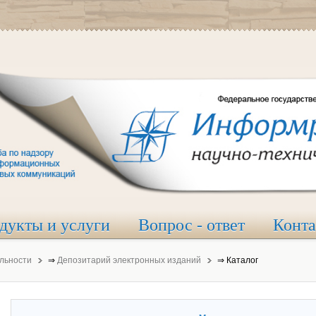
дукты и услуги
Вопрос - ответ
Конт
льности
⇒
Депозитарий электронных изданий
⇒
Каталог