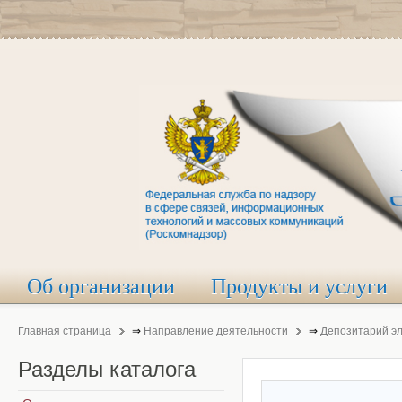
Об организации
Продукты и услуги
Главная страница
⇒
Направление деятельности
⇒
Депозитарий э
Разделы
каталога