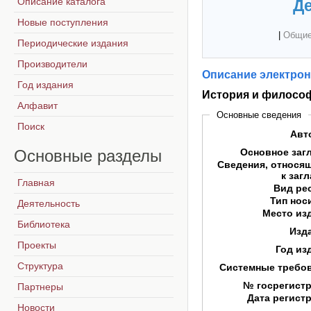
Описание каталога
Де
Новые поступления
|
Общие
Периодические издания
Производители
Описание электрон
Год издания
История и филосо
Алфавит
Основные сведения
Поиск
Авт
Основные
разделы
Основное заг
Сведения, относя
к заг
Главная
Вид ре
Тип нос
Деятельность
Место из
Библиотека
Изд
Проекты
Год из
Структура
Системные требо
№ госрегист
Партнеры
Дата регист
Новости