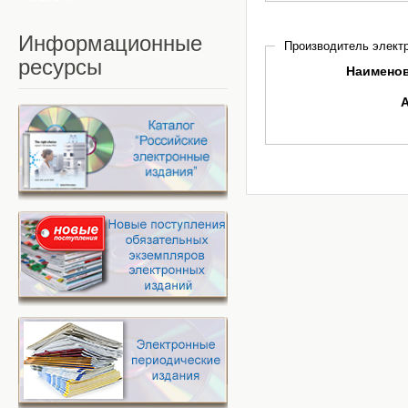
Информационные
Производитель электр
ресурсы
Наимено