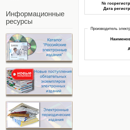
№ госрегист
Дата регист
Информационные
ресурсы
Производитель электр
Наимено