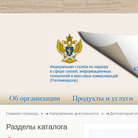
Об организации
Продукты и услуги
Главная страница
⇒
Направление деятельности
⇒
Депозитарий э
Разделы
каталога