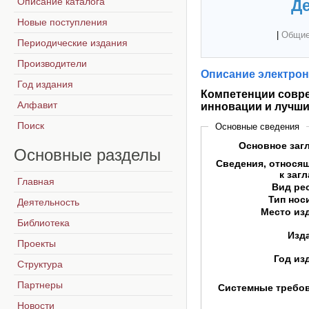
Описание каталога
Де
Новые поступления
|
Общие
Периодические издания
Производители
Описание электрон
Год издания
Компетенции совре
Алфавит
инновации и лучши
Поиск
Основные сведения
Основное заг
Основные
разделы
Сведения, относя
к заг
Главная
Вид ре
Тип нос
Деятельность
Место из
Библиотека
Изд
Проекты
Год из
Структура
Партнеры
Системные требо
Новости