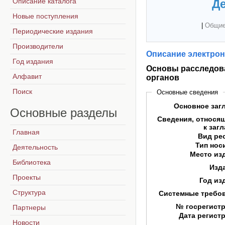
Описание каталога
Де
Новые поступления
|
Общие
Периодические издания
Производители
Описание электрон
Год издания
Основы расследова
Алфавит
органов
Поиск
Основные сведения
Основное заг
Основные
разделы
Сведения, относя
к заг
Главная
Вид ре
Тип нос
Деятельность
Место из
Библиотека
Изд
Проекты
Год из
Структура
Системные требо
№ госрегист
Партнеры
Дата регист
Новости