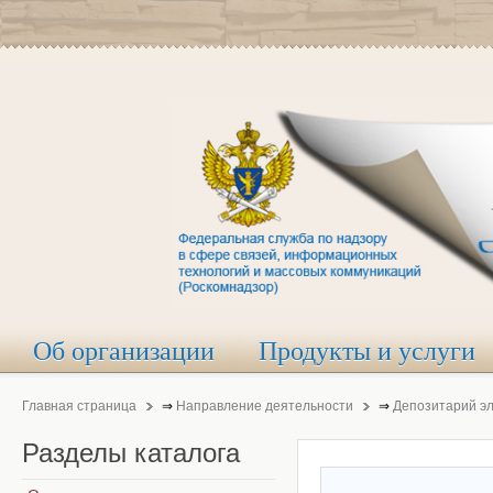
Об организации
Продукты и услуги
Главная страница
⇒
Направление деятельности
⇒
Депозитарий э
Разделы
каталога