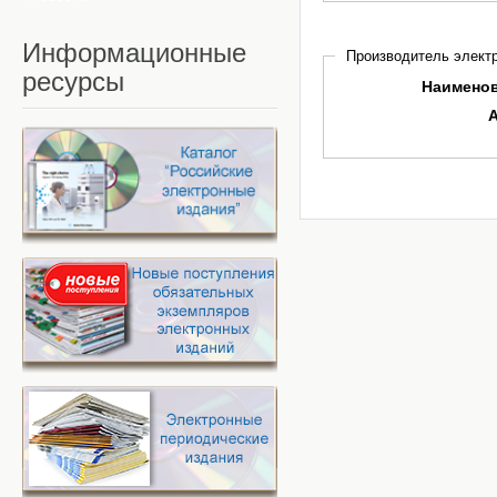
Информационные
Производитель электр
ресурсы
Наимено