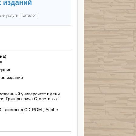
 изданий
ые услуги
|
Каталог
|
на)
д
здание
ное издание
ственный университет имени
ая Григорьевича Столетовых"
/10 ; дисковод CD-ROM ; Adobe