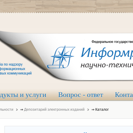
дукты и услуги
Вопрос - ответ
Конт
льности
⇒
Депозитарий электронных изданий
⇒
Каталог