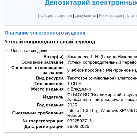
Депозитарий электронных
|
Общие сведения
|
Документы
|
Регистрация
|
Платн
Описание электронного издания
Устный сопроводительный перевод
Основные сведения
Автор(ы)
Замараева Г. Н. (Галина Николаев
Основное заглавие
Устный сопроводительный перево
Сведения, относящиеся
учебное пособие : электронное и
к заглавию
Вид ресурса
Текстовое (символьное) электрон
Тип носителя
1 CD-R
Место издания
г. Владимир
ФГБОУ ВО "Владимирский государ
Издатель
Александра Григорьевича и Никол
Год издания
2025
Intel от 1,3 ГГц ; Windows XP/7/8
Системные требования
Reader
№ госрегистрации
0322502713
Дата регистрации
26.08.2025