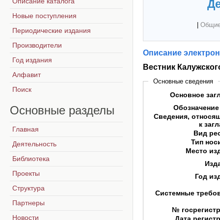
Описание каталога
Де
Новые поступления
|
Общие
Периодические издания
Производители
Описание электрон
Год издания
Вестник Калужског
Алфавит
Основные сведения
Поиск
Основное заг
Основные
разделы
Обозначение
Сведения, относя
к заг
Главная
Вид ре
Тип нос
Деятельность
Место из
Библиотека
Изд
Проекты
Год из
Структура
Системные требо
Партнеры
№ госрегист
Новости
Дата регист