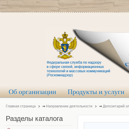
Об организации
Продукты и услуги
Главная страница
⇒
Направление деятельности
⇒
Депозитарий э
Разделы
каталога