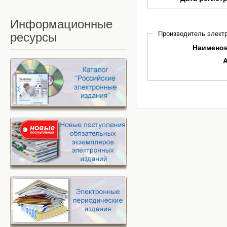
Информационные
Производитель электр
ресурсы
Наимено