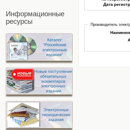
Дата регист
Информационные
ресурсы
Производитель электр
Наимено