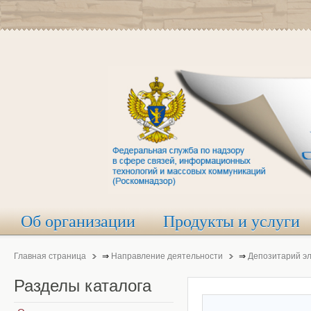
Об организации
Продукты и услуги
Главная страница
⇒
Направление деятельности
⇒
Депозитарий э
Разделы
каталога