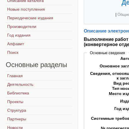
Описание каталога
Де
Новые поступления
|
Общие
Периодические издания
Производители
Описание электрон
Год издания
Выполнение работ 
Алфавит
(конвертерное отд
Поиск
Основные сведения
Авт
Основные
разделы
Основное заг
Сведения, относя
Главная
к заг
Вид ре
Деятельность
Тип нос
Библиотека
Место из
Изд
Проекты
Год из
Структура
Системные требо
Партнеры
Новости
№ госрегист