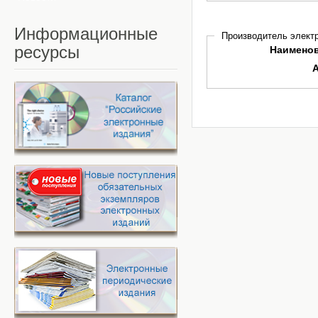
Информационные
Производитель электр
ресурсы
Наимено