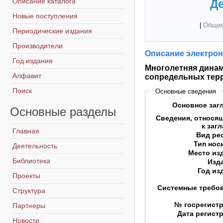
Описание каталога
Де
Новые поступления
|
Общие
Периодические издания
Производители
Описание электрон
Год издания
Многолетняя динам
Алфавит
сопредельных тер
Поиск
Основные сведения
Основное заг
Основные
разделы
Сведения, относя
к заг
Главная
Вид ре
Тип нос
Деятельность
Место из
Библиотека
Изд
Год из
Проекты
Системные требо
Структура
№ госрегист
Партнеры
Дата регист
Новости