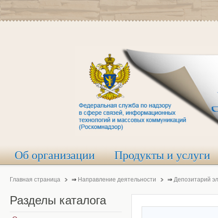
Об организации
Продукты и услуги
Главная страница
⇒
Направление деятельности
⇒
Депозитарий э
Разделы
каталога