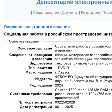
Депозитарий электронных
|
Общие сведения
|
Документы
|
Регистрация
|
Платн
Описание электронного издания
Социальная работа в российском пространстве: инте
Основные сведения
Социальная работа в российском 
Основное заглавие
и практики
Сведения, относящиеся
сборник материалов всероссийско
к заглавию
заочной конференции, посвященно
Вид ресурса
Текстовое (символьное) электрон
Тип носителя
1 DVD-R
Место издания
г. Ижевск
ФГБОУ ВО "Удмуртский государств
Издатель
научная библиотека им. В. А. Жу
Год издания
2024
Celeron 1600 Mhz ; 128 Mb RAM ; 
Системные требования
разрешение экрана 1024х768 или
просмотра pdf
№ госрегистрации
0322502028
Дата регистрации
06.11.2025