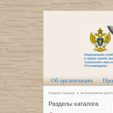
Об организации
Про
Главная страница
⇒
Направление деяте
Разделы
каталога