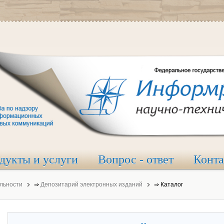
дукты и услуги
Вопрос - ответ
Конт
льности
⇒
Депозитарий электронных изданий
⇒
Каталог