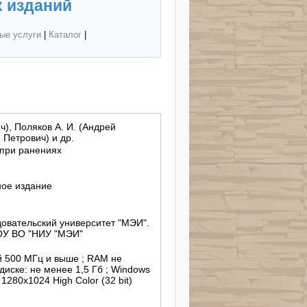
 изданий
ые услуги
|
Каталог
|
ч), Поляков А. И. (Андрей
 Петрович) и др.
 при ранениях
ное издание
вательский университет "МЭИ".
ОУ ВО "НИУ "МЭИ"
й 500 МГц и выше ; RAM не
диске: не менее 1,5 Гб ; Windows
1280х1024 High Color (32 bit)