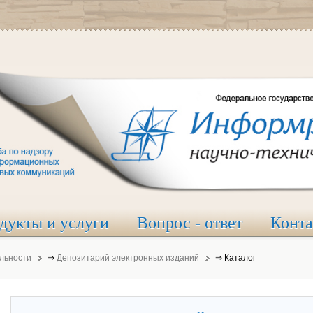
дукты и услуги
Вопрос - ответ
Конт
льности
⇒
Депозитарий электронных изданий
⇒
Каталог