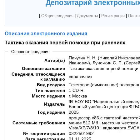
Депозитарий электронных
|
Общие сведения
|
Документы
|
Регистрация
|
Платн
Описание электронного издания
Тактика оказания первой помощи при ранениях
Основные сведения
Пичугин Н. Н. (Николай Николаеви
Автор(ы)
Иванович), Луночкин С. П. (Сергей
Основное заглавие
Тактика оказания первой помощи
Сведения, относящиеся
справочник
к заглавию
Вид ресурса
Текстовое (символьное) электрон
Тип носителя
1 CD-R
Место издания
г. Москва
ФГБОУ ВО "Национальный исследо
Издатель
Военный учебный центр при ФГБ
Год издания
2025
процессор х86 с тактовой частото
Системные требования
менее 512 Мб ; место на жестком 
Vista/XP/7/8/10 ; видеокарта SVGA 
№ госрегистрации
0322501992
Дата регистрации
01.11.2025