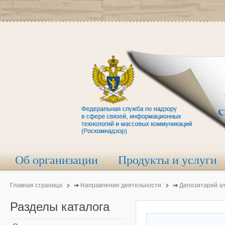
Об организации
Продукты и услуги
Главная страница
⇒
Направление деятельности
⇒
Депозитарий э
Разделы
каталога