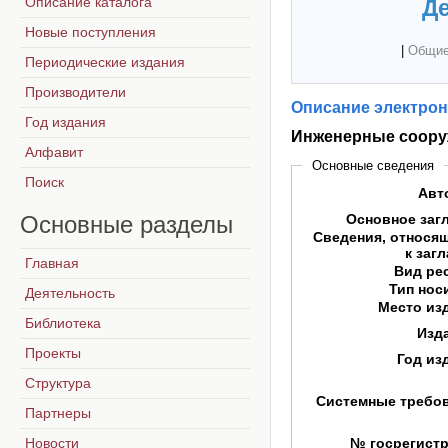
Описание каталога
Де
Новые поступления
|
Общие
Периодические издания
Производители
Описание электрон
Год издания
Инженерные соору
Алфавит
Основные сведения
Поиск
Авт
Основные
разделы
Основное заг
Сведения, относя
к заг
Главная
Вид ре
Тип нос
Деятельность
Место из
Библиотека
Изд
Проекты
Год из
Структура
Системные требо
Партнеры
Новости
№ госрегист