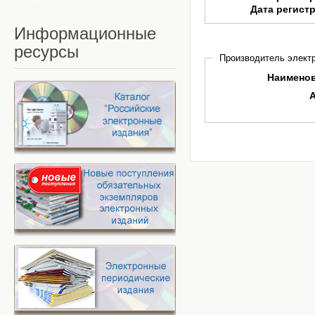
Дата регист
Информационные
ресурсы
Производитель электр
Наимено