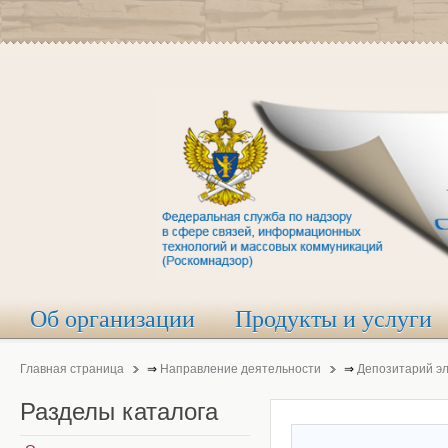
Об организации
Продукты и услуги
Главная страница
⇒
Направление деятельности
⇒
Депозитарий э
Разделы
каталога