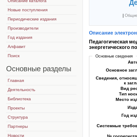
Описание каталога
Де
Новые поступления
|
Общие
Периодические издания
Производители
Описание электрон
Год издания
Педагогическая мо
Алфавит
энергетического п
Поиск
Основные сведения
Авт
Основные
разделы
Основное заг
Сведения, относя
Главная
к заг
Вид ре
Деятельность
Тип нос
Библиотека
Место из
Изд
Проекты
Год из
Структура
Системные требо
Партнеры
Новости
№ госрегист