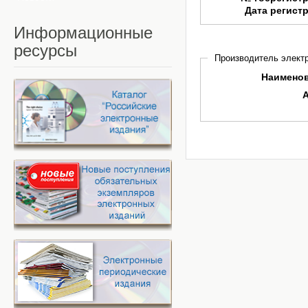
Дата регист
Информационные
ресурсы
Производитель электр
Наимено