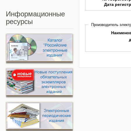
Дата регист
Информационные
ресурсы
Производитель электр
Наимено