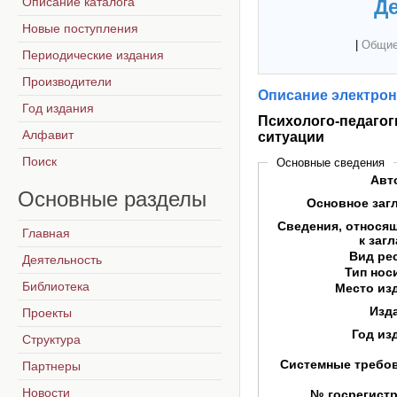
Описание каталога
Де
Новые поступления
|
Общие
Периодические издания
Производители
Описание электрон
Год издания
Психолого-педагог
Алфавит
ситуации
Поиск
Основные сведения
Авт
Основные
разделы
Основное заг
Сведения, относя
Главная
к заг
Вид ре
Деятельность
Тип нос
Библиотека
Место из
Изд
Проекты
Год из
Структура
Системные требо
Партнеры
Новости
№ госрегист