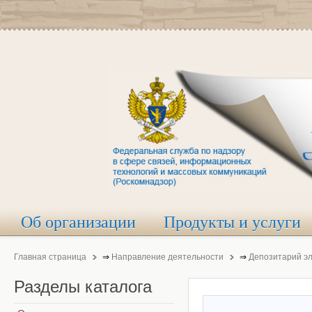
Об организации
Продукты и услуги
Главная страница
⇒
Направление деятельности
⇒
Депозитарий э
Разделы
каталога