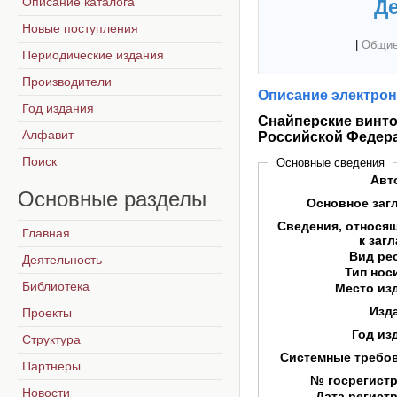
Описание каталога
Де
Новые поступления
|
Общие
Периодические издания
Производители
Описание электрон
Год издания
Снайперские винто
Алфавит
Российской Федер
Поиск
Основные сведения
Авт
Основные
разделы
Основное заг
Сведения, относя
Главная
к заг
Вид ре
Деятельность
Тип нос
Библиотека
Место из
Изд
Проекты
Год из
Структура
Системные требо
Партнеры
№ госрегист
Новости
Дата регист