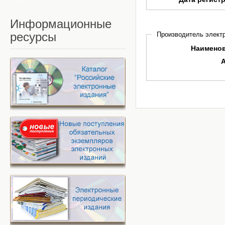
Информационные
ресурсы
Производитель электр
Наимено