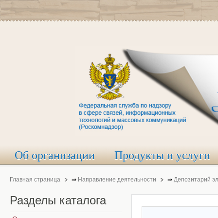
Об организации
Продукты и услуги
Главная страница
⇒
Направление деятельности
⇒
Депозитарий э
Разделы
каталога