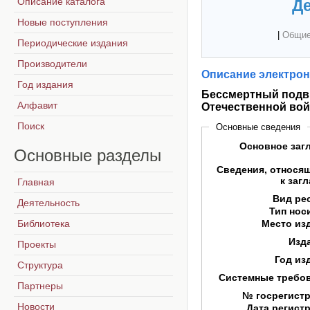
Описание каталога
Де
Новые поступления
|
Общие
Периодические издания
Производители
Описание электрон
Год издания
Бессмертный подви
Алфавит
Отечественной во
Поиск
Основные сведения
Основное заг
Основные
разделы
Сведения, относя
к заг
Главная
Вид ре
Деятельность
Тип нос
Библиотека
Место из
Изд
Проекты
Год из
Структура
Системные требо
Партнеры
№ госрегист
Новости
Дата регист