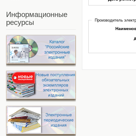
Информационные
Производитель электр
ресурсы
Наимено