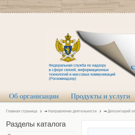
Об организации
Продукты и услуги
Главная страница
⇒
Направление деятельности
⇒
Депозитарий э
Разделы
каталога