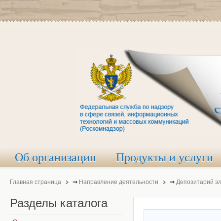
Об организации
Продукты и услуги
Главная страница
⇒
Направление деятельности
⇒
Депозитарий э
Разделы
каталога