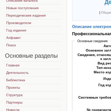
Описание каталога
Де
Новые поступления
|
Общие
Периодические издания
Производители
Описание электрон
Год издания
Профессиональная
Алфавит
Основные сведения
Поиск
Авт
Основное заг
Основные
разделы
Сведения, относя
к заг
Вид ре
Главная
Тип нос
Место из
Деятельность
Изд
Библиотека
Год из
Проекты
Структура
Системные требо
Партнеры
Новости
№ госрегист