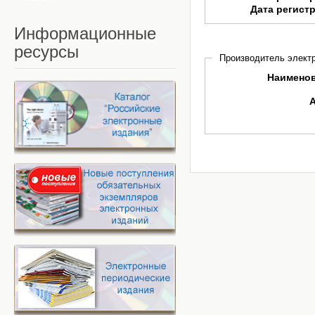
Дата регист
Информационные
ресурсы
Производитель электр
Наимено