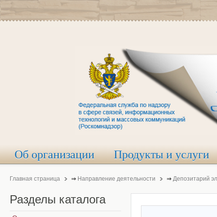
Об организации
Продукты и услуги
Главная страница
⇒
Направление деятельности
⇒
Депозитарий э
Разделы
каталога