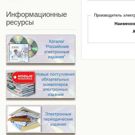
Информационные
Производитель электр
ресурсы
Наимено