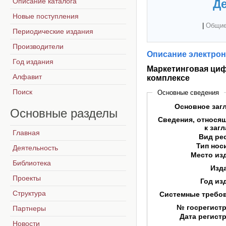
Описание каталога
Де
Новые поступления
|
Общие
Периодические издания
Производители
Описание электрон
Год издания
Маркетинговая циф
Алфавит
комплексе
Поиск
Основные сведения
Основное заг
Основные
разделы
Сведения, относя
к заг
Главная
Вид ре
Тип нос
Деятельность
Место из
Библиотека
Изд
Проекты
Год из
Структура
Системные требо
№ госрегист
Партнеры
Дата регист
Новости