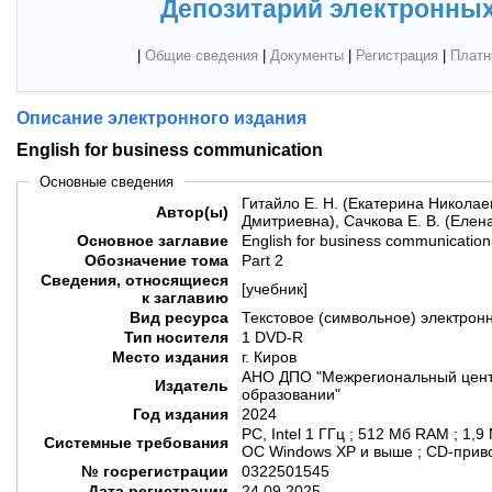
Депозитарий электронных
|
Общие сведения
|
Документы
|
Регистрация
|
Платн
Описание электронного издания
English for business communication
Основные сведения
Гитайло Е. Н. (Екатерина Николае
Автор(ы)
Дмитриевна), Сачкова Е. В. (Еле
Основное заглавие
English for business communication
Обозначение тома
Part 2
Сведения, относящиеся
[учебник]
к заглавию
Вид ресурса
Текстовое (символьное) электрон
Тип носителя
1 DVD-R
Место издания
г. Киров
АНО ДПО "Межрегиональный цент
Издатель
образовании"
Год издания
2024
PC, Intel 1 ГГц ; 512 Мб RAM ; 1,9
Системные требования
ОС Windows XP и выше ; CD-приво
№ госрегистрации
0322501545
Дата регистрации
24.09.2025