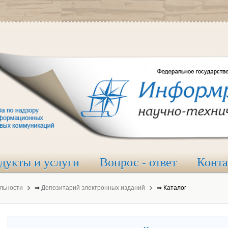
дукты и услуги
Вопрос - ответ
Конт
льности
⇒
Депозитарий электронных изданий
⇒
Каталог