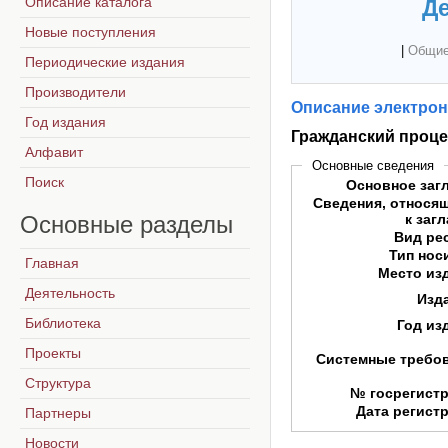
Описание каталога
Де
Новые поступления
|
Общие
Периодические издания
Производители
Описание электрон
Год издания
Гражданский проце
Алфавит
Основные сведения
Поиск
Основное заг
Сведения, относя
Основные
разделы
к заг
Вид ре
Тип нос
Главная
Место из
Деятельность
Изд
Библиотека
Год из
Проекты
Системные требо
Структура
№ госрегист
Дата регист
Партнеры
Новости