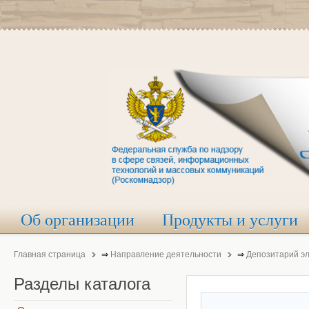
Об организации
Продукты и услуги
Главная страница
⇒
Направление деятельности
⇒
Депозитарий э
Разделы
каталога