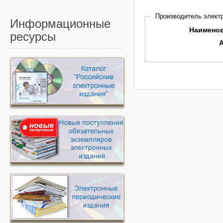
Производитель электр
Информационные
Наимено
ресурсы