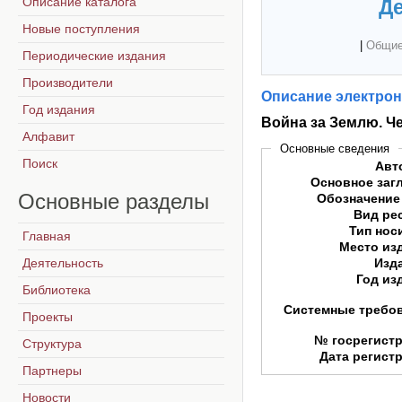
Описание каталога
Де
Новые поступления
|
Общие
Периодические издания
Производители
Описание электрон
Год издания
Война за Землю. Ч
Алфавит
Основные сведения
Поиск
Авт
Основное заг
Основные
разделы
Обозначение
Вид ре
Тип нос
Главная
Место из
Деятельность
Изд
Год из
Библиотека
Системные требо
Проекты
№ госрегист
Структура
Дата регист
Партнеры
Новости