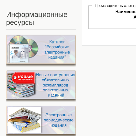
Производитель электр
Наимено
Информационные
ресурсы