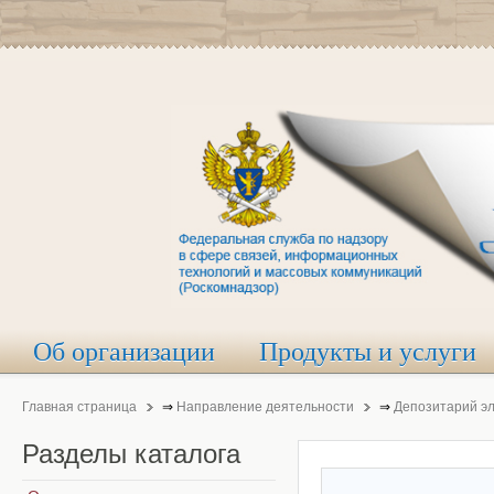
Об организации
Продукты и услуги
Главная страница
⇒
Направление деятельности
⇒
Депозитарий э
Разделы
каталога