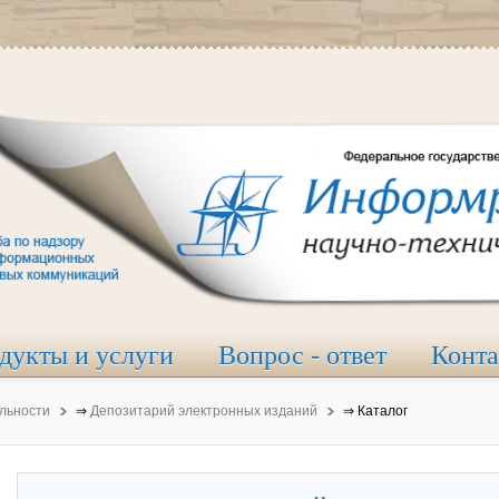
дукты и услуги
Вопрос - ответ
Конт
льности
⇒
Депозитарий электронных изданий
⇒
Каталог