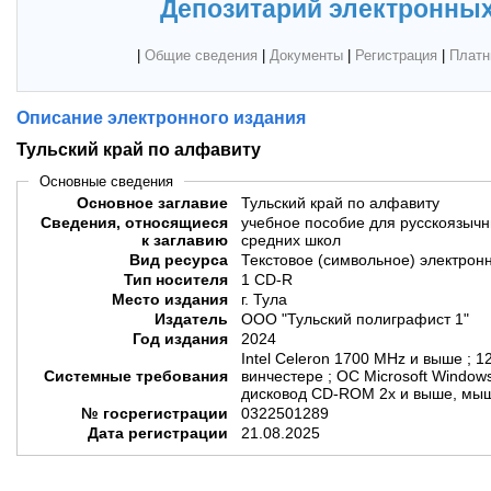
Депозитарий электронных
|
Общие сведения
|
Документы
|
Регистрация
|
Платн
Описание электронного издания
Тульский край по алфавиту
Основные сведения
Основное заглавие
Тульский край по алфавиту
Сведения, относящиеся
учебное пособие для русскоязыч
к заглавию
средних школ
Вид ресурса
Текстовое (символьное) электрон
Тип носителя
1 CD-R
Место издания
г. Тула
Издатель
ООО "Тульский полиграфист 1"
Год издания
2024
Intel Celeron 1700 MHz и выше ; 
Системные требования
винчестере ; ОС Microsoft Window
дисковод CD-ROM 2x и выше, мы
№ госрегистрации
0322501289
Дата регистрации
21.08.2025