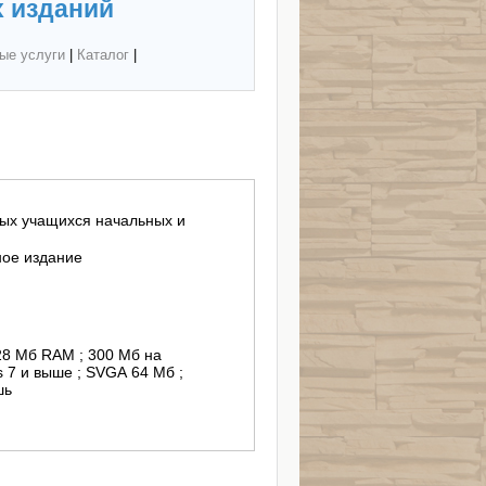
 изданий
ые услуги
|
Каталог
|
ных учащихся начальных и
ное издание
128 Мб RAM ; 300 Мб на
s 7 и выше ; SVGA 64 Мб ;
шь