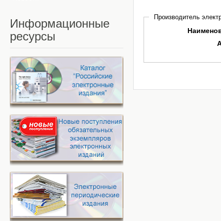
Производитель электр
Информационные
Наимено
ресурсы