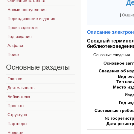
Описание каталога
Де
Новые поступления
|
Общие
Периодические издания
Производители
Описание электрон
Год издания
Сводный терминоло
Алфавит
библиотековедени
Поиск
Основные сведения
Основное заг
Основные
разделы
Сведения об из
Вид ре
Главная
Тип нос
Место из
Деятельность
Изд
Библиотека
Год из
Проекты
Системные требо
Структура
№ госрегист
Партнеры
Дата регист
Новости