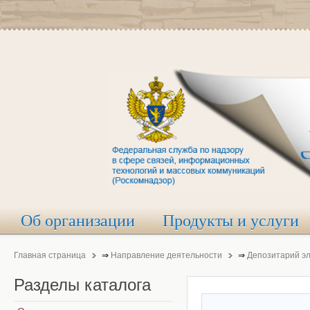
Об организации
Продукты и услуги
Главная страница
⇒
Направление деятельности
⇒
Депозитарий э
Разделы
каталога