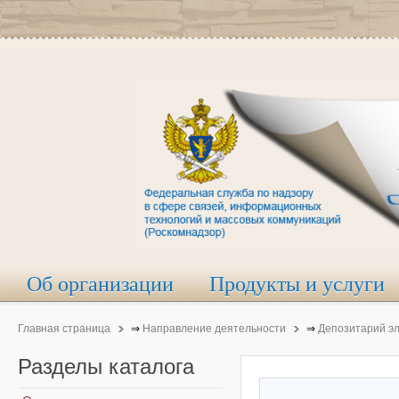
Об организации
Продукты и услуги
Главная страница
⇒
Направление деятельности
⇒
Депозитарий э
Разделы
каталога