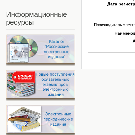
Дата регист
Информационные
ресурсы
Производитель электр
Наимено