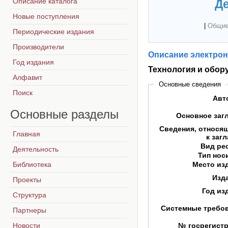
Описание каталога
Де
Новые поступления
|
Общие
Периодические издания
Производители
Описание электрон
Год издания
Технология и обор
Алфавит
Основные сведения
Поиск
Авт
Основные
разделы
Основное заг
Сведения, относя
Главная
к заг
Вид ре
Деятельность
Тип нос
Библиотека
Место из
Изд
Проекты
Год из
Структура
Системные требо
Партнеры
Новости
№ госрегист