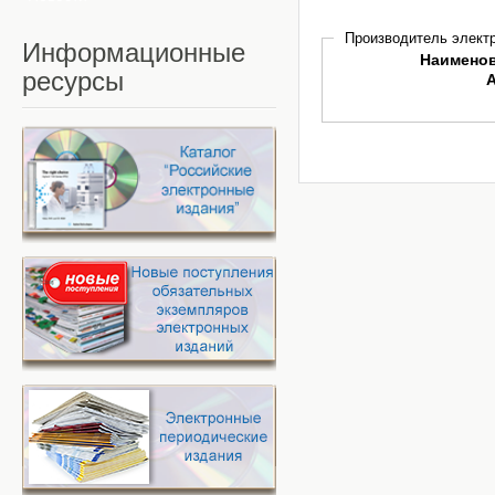
Производитель электр
Информационные
Наимено
ресурсы