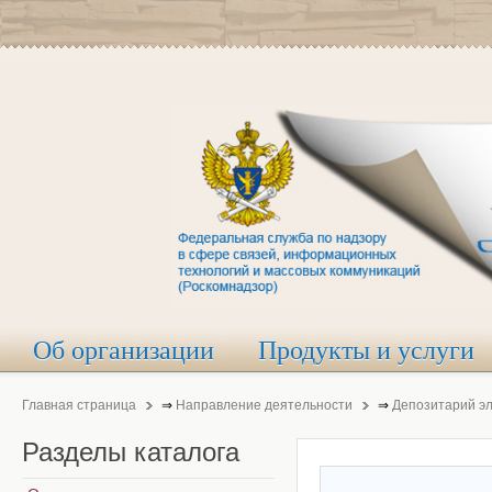
Об организации
Продукты и услуги
Главная страница
⇒
Направление деятельности
⇒
Депозитарий э
Разделы
каталога