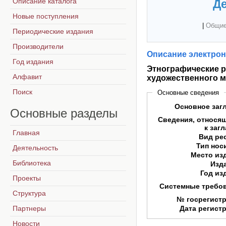
Описание каталога
Де
Новые поступления
|
Общие
Периодические издания
Производители
Описание электрон
Год издания
Этнографические ри
Алфавит
художественного м
Поиск
Основные сведения
Основное заг
Основные
разделы
Сведения, относя
к заг
Главная
Вид ре
Тип нос
Деятельность
Место из
Библиотека
Изд
Год из
Проекты
Системные требо
Структура
№ госрегист
Партнеры
Дата регист
Новости